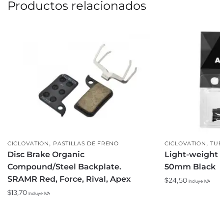
Productos relacionados
,
,
CICLOVATION
PASTILLAS DE FRENO
CICLOVATION
TU
Disc Brake Organic
Light-weight
Compound/Steel Backplate.
50mm Black
SRAMR Red, Force, Rival, Apex
$
24,50
Incluye IVA
$
13,70
Incluye IVA