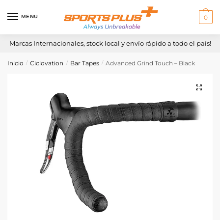
Skip
Skip
to
to
MENU
0
navigation
content
Marcas Internacionales, stock local y envío rápido a todo el país!
Inicio
Ciclovation
Bar Tapes
Advanced Grind Touch – Black
/
/
/