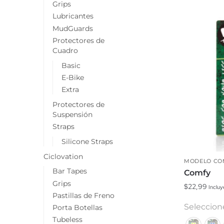
Grips
Lubricantes
MudGuards
Protectores de
Cuadro
Basic
E-Bike
Extra
Protectores de
Suspensión
Straps
Silicone Straps
Ciclovation
MODELO CO
Bar Tapes
Comfy
Grips
$
22,99
Incluy
Pastillas de Freno
Este
Seleccione
Porta Botellas
producto
Tubeless