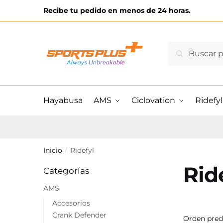
Skip
Skip
Recibe tu pedido en menos de 24 horas.
to
to
navigation
content
Buscar
Buscar
por:
Hayabusa
AMS
Ciclovation
Ridefyl
Inicio
Ridefyl
/
Rid
Categorías
AMS
Accesorios
Crank Defender