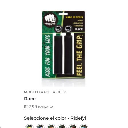
,
MODELO RACE
RIDEFYL
Race
$
22,99
Incluye IVA
Este
Seleccione el color - Ridefyl
producto