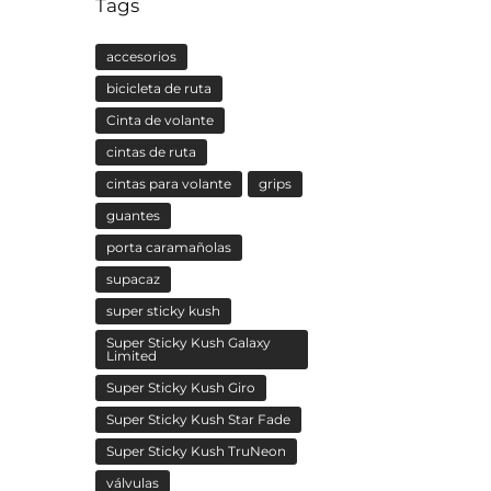
Tags
accesorios
bicicleta de ruta
Cinta de volante
cintas de ruta
cintas para volante
grips
guantes
porta caramañolas
supacaz
super sticky kush
Super Sticky Kush Galaxy
Limited
Super Sticky Kush Giro
Super Sticky Kush Star Fade
Super Sticky Kush TruNeon
válvulas