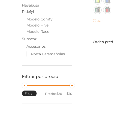
tiene
Hayabusa
múltiples
Ridefyl
variantes.
Modelo Comfy
Clear
Las
Modelo Hive
opciones
Modelo Race
se
Supacaz
pueden
elegir
Accesorios
en
Porta Caramañolas
la
página
de
Filtrar por precio
producto
Filtrar
Precio
Precio
Precio:
$20
—
$30
mínimo
máximo