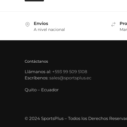
Envios
Pro
A nivel nacional
Mar
Contáctanos
Llámanos al:
+593 99 509 5108
Escríbenos:
sales@sportsplus.ec
Quito – Ecuador
© 2024 SportsPlus – Todos los Derechos Reserva