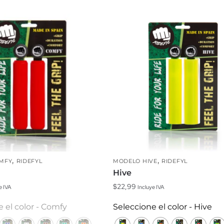
,
,
MFY
RIDEFYL
MODELO HIVE
RIDEFYL
Hive
$
22,99
e IVA
Incluye IVA
Este
 el color - Comfy
Seleccione el color - Hive
producto