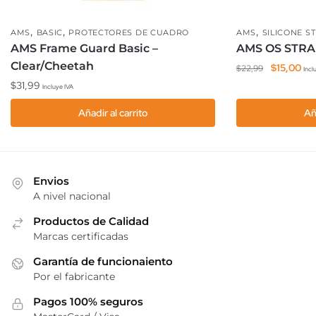
,
,
,
AMS
BASIC
PROTECTORES DE CUADRO
AMS
SILICONE S
AMS Frame Guard Basic –
AMS OS STRAP
Clear/Cheetah
El
El
$
15,00
$
22,99
Incl
precio
pre
$
31,99
Incluye IVA
original
act
Añadir al carrito
Añ
era:
es:
$22,99.
$15
Envios
A nivel nacional
Productos de Calidad
Marcas certificadas
Garantía de funcionaiento
Por el fabricante
Pagos 100% seguros