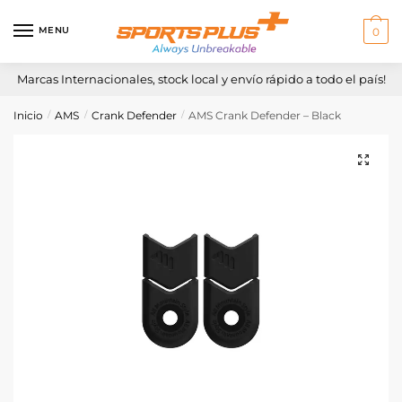
Skip
Skip
to
to
MENU
0
navigation
content
Marcas Internacionales, stock local y envío rápido a todo el país!
Inicio
AMS
Crank Defender
AMS Crank Defender – Black
/
/
/