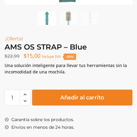
¡Oferta!
AMS OS STRAP – Blue
El
El
$
15,00
$
22,99
Incluye IVA
-35%
precio
precio
Una solución inteligente para llevar tus herramientas sin la
incomodidad de una mochila.
original
actual
era:
es:
$22,99.
$15,00.
AMS
Añadir al carrito
OS
STRAP
-
Garantía sobre los productos.
Blue
Envíos en menos de 24 horas.
cantidad