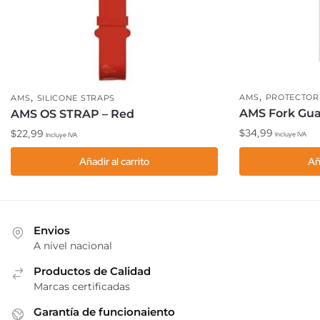
,
,
AMS
PROTECTOR
AMS
SILICONE STRAPS
AMS Fork Guar
AMS OS STRAP – Red
$
34,99
$
22,99
Incluye IVA
Incluye IVA
Añadir al carrito
Añ
Envios
A nivel nacional
Productos de Calidad
Marcas certificadas
Garantía de funcionaiento