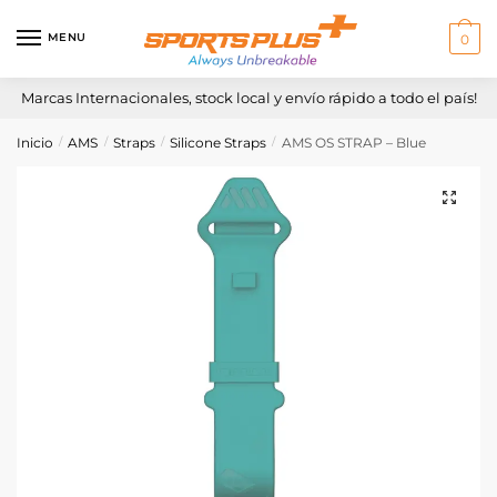
Skip
Skip
to
to
MENU
0
navigation
content
Marcas Internacionales, stock local y envío rápido a todo el país!
Inicio
AMS
Straps
Silicone Straps
AMS OS STRAP – Blue
/
/
/
/