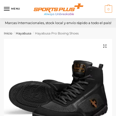
Skip
Skip
to
to
MENU
0
navigation
content
Marcas Internacionales, stock local y envío rápido a todo el país!
Inicio
Hayabusa
Hayabusa Pro Boxing Shoes
/
/