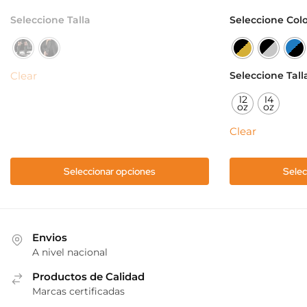
Este
Este
Seleccione Talla
Seleccione Col
producto
producto
tiene
tiene
múltiples
múltiples
Clear
Seleccione Tall
variantes.
variantes.
Las
Las
12
14
oz
oz
opciones
opciones
se
se
Clear
pueden
pueden
elegir
elegir
Seleccionar opciones
Selec
en
en
la
la
página
página
de
de
Envios
producto
producto
A nivel nacional
Productos de Calidad
Marcas certificadas