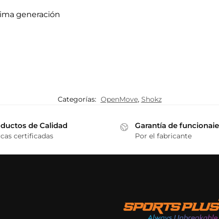
tima generación
Categorías:
OpenMove
,
Shokz
ductos de Calidad
Garantía de funcionai
cas certificadas
Por el fabricante