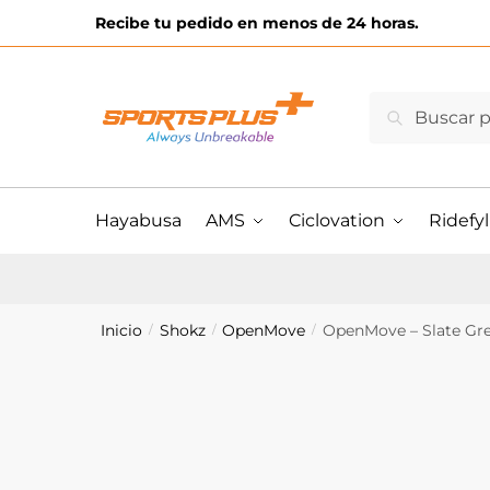
Skip
Skip
Recibe tu pedido en menos de 24 horas.
to
to
navigation
content
Buscar
Buscar
por:
Hayabusa
AMS
Ciclovation
Ridefyl
Inicio
Shokz
OpenMove
OpenMove – Slate Gr
/
/
/