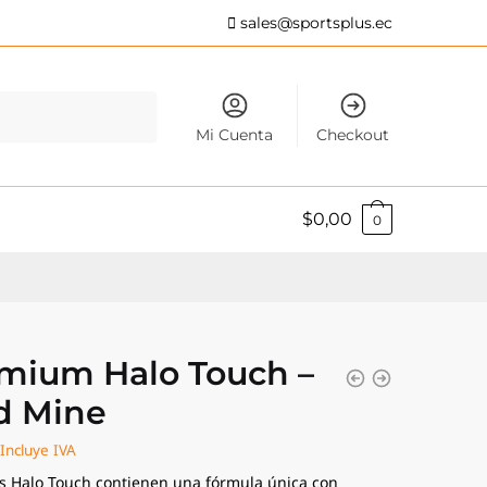
sales@sportsplus.ec
Mi Cuenta
Checkout
$
0,00
0
mium Halo Touch –
d Mine
Incluye IVA
as Halo Touch contienen una fórmula única con