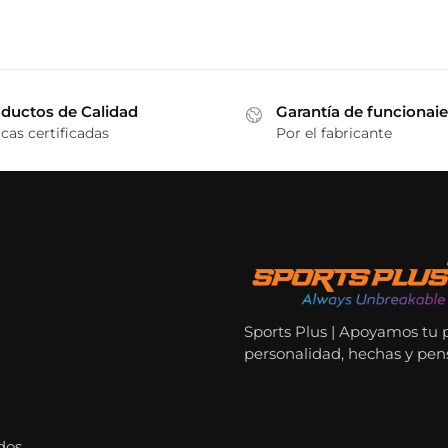
Las
opciones
se
pueden
ductos de Calidad
Garantía de funcionai
elegir
cas certificadas
Por el fabricante
en
la
página
de
producto
Sports Plus | Apoyamos tu 
personalidad, hechas y pen
dos