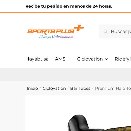
Skip
Skip
Recibe tu pedido en menos de 24 horas.
to
to
navigation
content
Buscar
Buscar
por:
Hayabusa
AMS
Ciclovation
Ridefyl
Inicio
Ciclovation
Bar Tapes
Premium Halo To
/
/
/