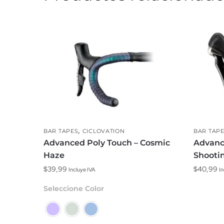
,
BAR TAPES
CICLOVATION
BAR TAP
Advanced Poly Touch – Cosmic
Advanc
Haze
Shootin
$
39,99
$
40,99
Incluye IVA
In
Este
Seleccione Color
producto
tiene
múltiples