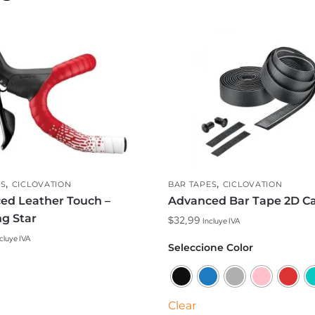
,
,
ES
CICLOVATION
BAR TAPES
CICLOVATION
ed Leather Touch –
Advanced Bar Tape 2D C
g Star
$
32,99
Incluye IVA
cluye IVA
Este
Seleccione Color
producto
tiene
múltiples
Clear
variantes.