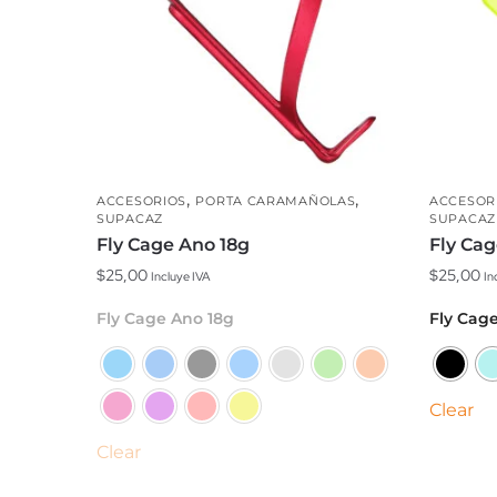
,
,
ACCESORIOS
PORTA CARAMAÑOLAS
ACCESOR
SUPACAZ
SUPACAZ
Fly Cage Ano 18g
Fly Cag
$
25,00
$
25,00
Incluye IVA
In
Este
Este
Fly Cage Ano 18g
Fly Cage
producto
produc
tiene
tiene
múltiples
múltipl
Clear
variantes.
variante
Las
Clear
Las
opciones
opcion