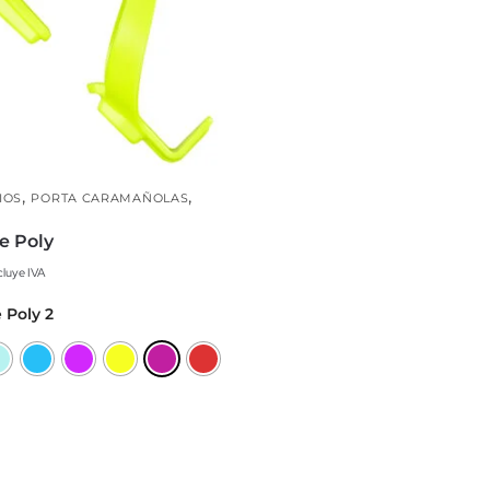
,
,
IOS
PORTA CARAMAÑOLAS
e Poly
cluye IVA
 Poly 2
to
es
s.
es