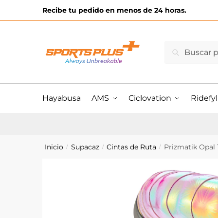
Skip
Skip
Recibe tu pedido en menos de 24 horas.
to
to
navigation
content
Buscar
Buscar
por:
Hayabusa
AMS
Ciclovation
Ridefyl
Inicio
Supacaz
Cintas de Ruta
Prizmatik Opal
/
/
/