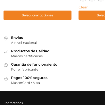
variantes.
variantes.
Las
Las
Clear
opciones
opciones
Seleccionar opciones
Selec
se
se
pueden
pueden
elegir
elegir
en
en
Envios
la
la
A nivel nacional
página
página
de
Productos de Calidad
de
Marcas certificadas
producto
producto
Garantía de funcionaiento
Por el fabricante
Pagos 100% seguros
MasterCard / Visa
Contáctanos