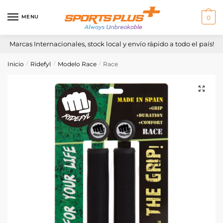
Skip
Skip
to
to
MENU
0
navigation
content
Marcas Internacionales, stock local y envío rápido a todo el país!
Inicio
Ridefyl
Modelo Race
Race
/
/
/