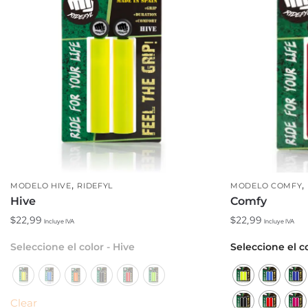
,
,
MODELO HIVE
RIDEFYL
MODELO COMFY
Hive
Comfy
$
22,99
$
22,99
Incluye IVA
Incluye IVA
Este
Este
Seleccione el color - Hive
Seleccione el c
producto
producto
tiene
tiene
múltiples
múltiples
Clear