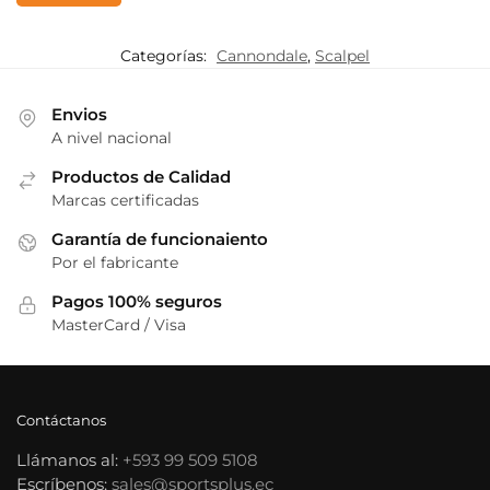
Categorías:
Cannondale
,
Scalpel
Envios
A nivel nacional
Productos de Calidad
Marcas certificadas
Garantía de funcionaiento
Por el fabricante
Pagos 100% seguros
MasterCard / Visa
Contáctanos
Llámanos al:
+593 99 509 5108
Escríbenos:
sales@sportsplus.ec