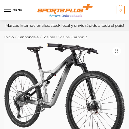
Skip
Skip
to
to
MENU
0
navigation
content
Marcas Internacionales, stock local y envío rápido a todo el país!
Inicio
Cannondale
Scalpel
Scalpel Carbon 3
/
/
/