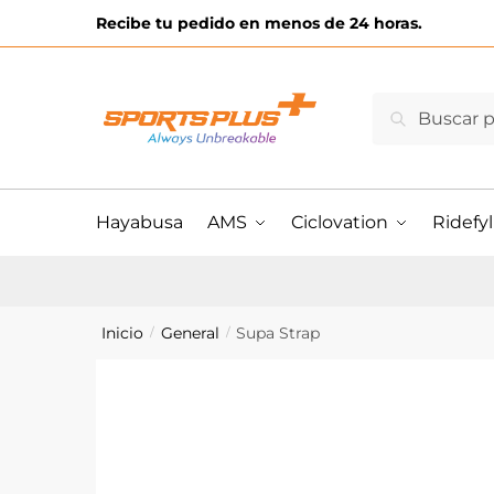
Skip
Skip
Recibe tu pedido en menos de 24 horas.
to
to
navigation
content
Buscar
Buscar
por:
Hayabusa
AMS
Ciclovation
Ridefyl
Inicio
General
Supa Strap
/
/