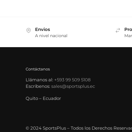
Envios
Pro
A nivel nacional
Mar
Contáctanos
Llámanos al:
+593 99 509 5108
Escríbenos:
sales@sportsplus.ec
Quito – Ecuador
© 2024 SportsPlus – Todos los Derechos Reserva