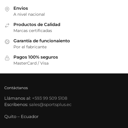
en
en
Envios
la
la
A nivel nacional
página
página
de
Productos de Calidad
de
Marcas certificadas
producto
producto
Garantía de funcionaiento
Por el fabricante
Pagos 100% seguros
MasterCard / Visa
Contáctanos
Llámanos al:
+593 99 509 5108
Escríbenos:
sales@sportsplus.ec
Quito – Ecuador