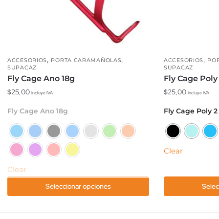
,
,
,
ACCESORIOS
PORTA CARAMAÑOLAS
ACCESORIOS
PO
SUPACAZ
SUPACAZ
Fly Cage Ano 18g
Fly Cage Poly
$
25,00
$
25,00
Incluye IVA
Incluye IVA
Este
Este
Fly Cage Ano 18g
Fly Cage Poly 2
producto
producto
tiene
tiene
múltiples
múltiples
Clear
variantes.
variantes.
Las
Las
Clear
opciones
opciones
Seleccionar opciones
Selec
se
se
pueden
pueden
elegir
elegir