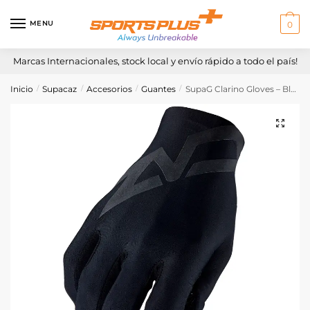
Skip
Skip
to
to
MENU
0
navigation
content
Marcas Internacionales, stock local y envío rápido a todo el país!
Inicio
Supacaz
Accesorios
Guantes
SupaG Clarino Gloves – Black (Long)
/
/
/
/