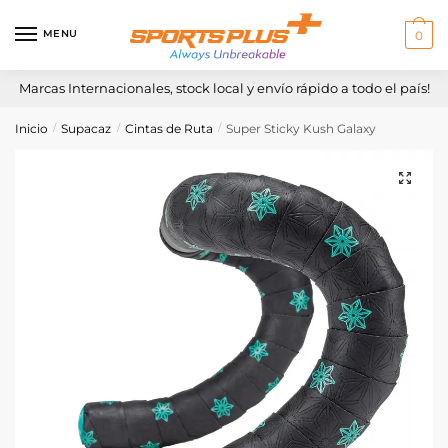
Skip
Skip
to
to
MENU
0
navigation
content
Marcas Internacionales, stock local y envío rápido a todo el país!
Inicio
Supacaz
Cintas de Ruta
Super Sticky Kush Galaxy
/
/
/