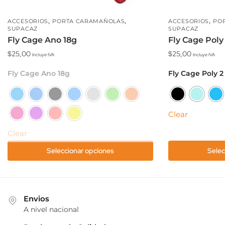
,
,
,
ACCESORIOS
PORTA CARAMAÑOLAS
ACCESORIOS
PO
SUPACAZ
SUPACAZ
Fly Cage Ano 18g
Fly Cage Poly
$
25,00
$
25,00
Incluye IVA
Incluye IVA
Este
Este
Fly Cage Ano 18g
Fly Cage Poly 2
producto
producto
tiene
tiene
múltiples
múltiples
Clear
variantes.
variantes.
Las
Las
Clear
opciones
opciones
Seleccionar opciones
Selec
se
se
pueden
pueden
elegir
elegir
en
en
Envios
la
la
A nivel nacional
página
página