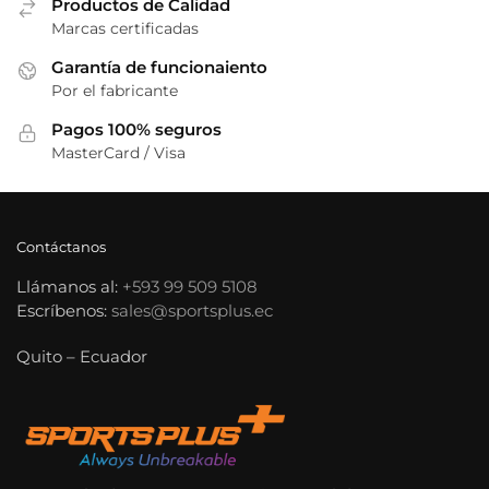
de
Productos de Calidad
de
Marcas certificadas
producto
producto
Garantía de funcionaiento
Por el fabricante
Pagos 100% seguros
MasterCard / Visa
Contáctanos
Llámanos al:
+593 99 509 5108
Escríbenos:
sales@sportsplus.ec
Quito – Ecuador