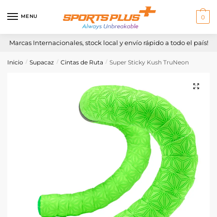
Skip
Skip
to
to
MENU
0
navigation
content
Marcas Internacionales, stock local y envío rápido a todo el país!
Inicio
Supacaz
Cintas de Ruta
Super Sticky Kush TruNeon
/
/
/