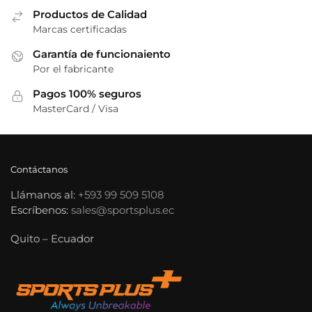
de
Productos de Calidad
de
Marcas certificadas
producto
producto
Garantía de funcionaiento
Por el fabricante
Pagos 100% seguros
MasterCard / Visa
Contáctanos
Llámanos al:
+593 99 509 5108
Escríbenos:
sales@sportsplus.ec
Quito – Ecuador