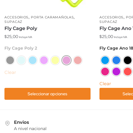
,
,
,
ACCESORIOS
PORTA CARAMAÑOLAS
ACCESORIOS
PO
SUPACAZ
SUPACAZ
Fly Cage Poly
Fly Cage Ano 
$
25,00
$
25,00
Incluye IVA
Incluye IVA
Este
Este
Fly Cage Poly 2
Fly Cage Ano 1
producto
producto
tiene
tiene
múltiples
múltiples
Clear
variantes.
variantes.
Las
Las
Clear
opciones
opciones
Seleccionar opciones
Selec
se
se
pueden
pueden
elegir
elegir
en
en
Envios
la
la
A nivel nacional
página
página