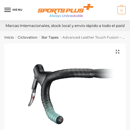
Skip
Skip
to
to
MENU
0
navigation
content
Marcas Internacionales, stock local y envío rápido a todo el país!
Inicio
Ciclovation
Bar Tapes
Advanced Leather Touch Fusion – Turquoise
/
/
/