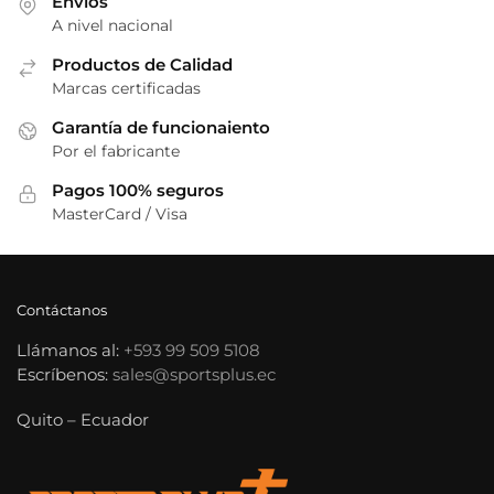
Envios
la
A nivel nacional
página
de
Productos de Calidad
Marcas certificadas
producto
Garantía de funcionaiento
Por el fabricante
Pagos 100% seguros
MasterCard / Visa
Contáctanos
Llámanos al:
+593 99 509 5108
Escríbenos:
sales@sportsplus.ec
Quito – Ecuador