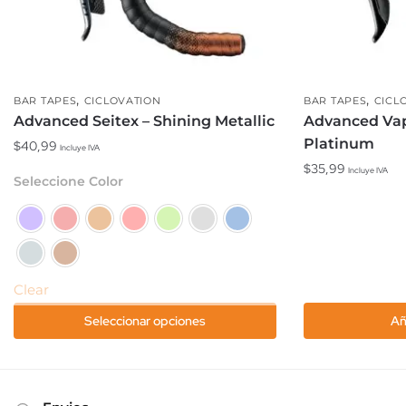
,
,
BAR TAPES
CICLOVATION
BAR TAPES
CICL
Advanced Seitex – Shining Metallic
Advanced Vap
Platinum
$
40,99
Incluye IVA
$
35,99
Incluye IVA
Este
Seleccione Color
producto
tiene
múltiples
variantes.
Las
Clear
opciones
Seleccionar opciones
Añ
se
pueden
elegir
en