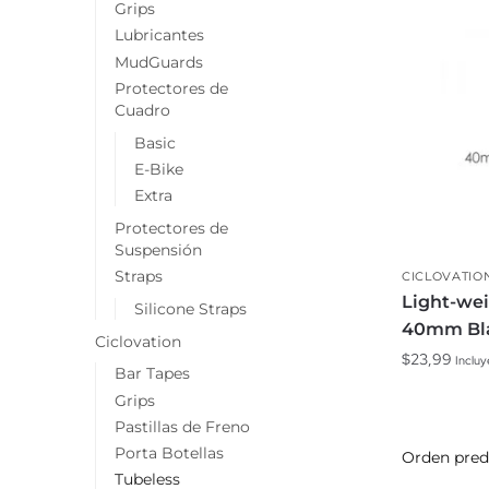
Grips
Lubricantes
MudGuards
Protectores de
Cuadro
Basic
E-Bike
Extra
Protectores de
Suspensión
Straps
CICLOVATIO
Light-wei
Silicone Straps
40mm Bl
Ciclovation
$
23,99
Incluy
Bar Tapes
Grips
Pastillas de Freno
Porta Botellas
Tubeless