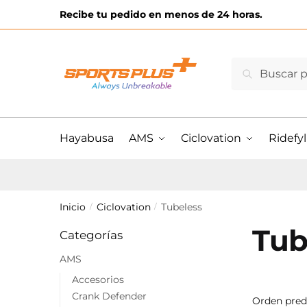
Skip
Skip
Recibe tu pedido en menos de 24 horas.
to
to
navigation
content
Buscar
Buscar
por:
Hayabusa
AMS
Ciclovation
Ridefyl
Inicio
Ciclovation
Tubeless
/
/
Tub
Categorías
AMS
Accesorios
Crank Defender