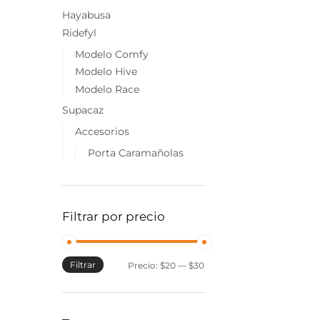
Hayabusa
Ridefyl
Modelo Comfy
Modelo Hive
Modelo Race
Supacaz
Accesorios
Porta Caramañolas
Filtrar por precio
Filtrar
Precio
Precio
Precio:
$20
—
$30
mínimo
máximo