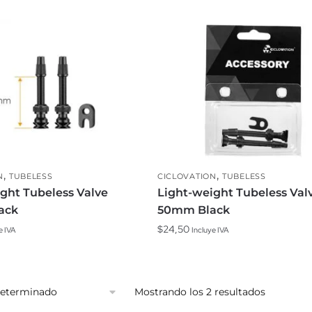
,
,
N
TUBELESS
CICLOVATION
TUBELESS
ght Tubeless Valve
Light-weight Tubeless Val
ack
50mm Black
$
24,50
e IVA
Incluye IVA
Mostrando los 2 resultados