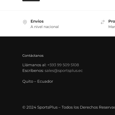
Envios
Pro
A nivel nacional
Mar
Contáctanos
Llámanos al:
+593 99 509 5108
Escríbenos:
sales@sportsplus.ec
Quito – Ecuador
© 2024 SportsPlus – Todos los Derechos Reserva