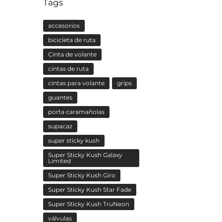
Tags
accesorios
bicicleta de ruta
Cinta de volante
cintas de ruta
cintas para volante
grips
guantes
porta caramañolas
supacaz
super sticky kush
Super Sticky Kush Galaxy
Limited
Super Sticky Kush Giro
Super Sticky Kush Star Fade
Super Sticky Kush TruNeon
válvulas