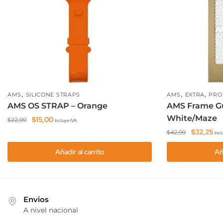
,
,
,
AMS
SILICONE STRAPS
AMS
EXTRA
PRO
AMS OS STRAP – Orange
AMS Frame Gu
White/Maze
El
El
$
15,00
$
22,99
Incluye IVA
precio
precio
El
El
$
32,25
$
42,99
Incl
original
actual
precio
pre
Añadir al carrito
Añ
era:
es:
original
act
$22,99.
$15,00.
era:
es:
$42,99.
$32
Envios
A nivel nacional