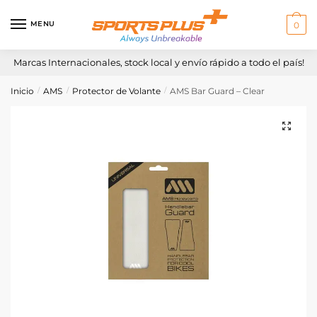
Skip
Skip
to
to
MENU
0
navigation
content
Marcas Internacionales, stock local y envío rápido a todo el país!
Inicio
AMS
Protector de Volante
AMS Bar Guard – Clear
/
/
/