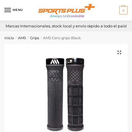
Skip
Skip
to
to
MENU
0
navigation
content
Marcas Internacionales, stock local y envío rápido a todo el país!
Inicio
AMS
Grips
AMS Cero grips Black
/
/
/