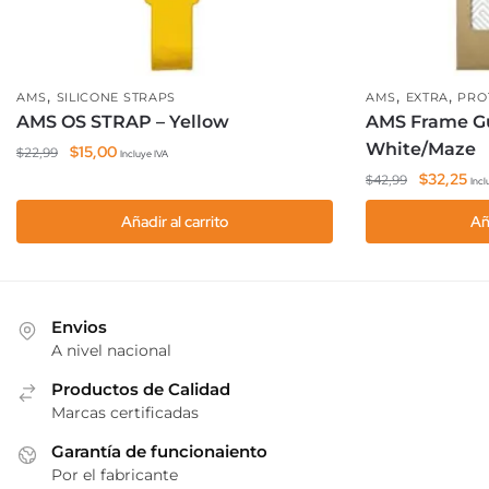
,
,
,
AMS
SILICONE STRAPS
AMS
EXTRA
PRO
AMS OS STRAP – Yellow
AMS Frame Gu
White/Maze
El
El
$
15,00
$
22,99
Incluye IVA
precio
precio
El
El
$
32,25
$
42,99
Incl
original
actual
precio
pre
Añadir al carrito
Añ
era:
es:
original
act
$22,99.
$15,00.
era:
es:
$42,99.
$32
Envios
A nivel nacional
Productos de Calidad
Marcas certificadas
Garantía de funcionaiento
Por el fabricante