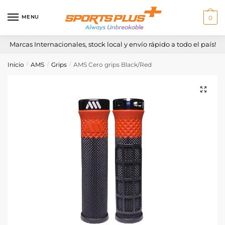
Skip
Skip
to
to
MENU
0
navigation
content
Marcas Internacionales, stock local y envío rápido a todo el país!
Inicio
AMS
Grips
AMS Cero grips Black/Red
/
/
/