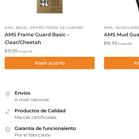
,
,
,
AMS
BASIC
PROTECTORES DE CUADRO
AMS
MUDGUARD
AMS Frame Guard Basic –
AMS Mud Guar
Clear/Cheetah
$
19,99
Incluye IVA
$
31,99
Incluye IVA
Añadir al carrito
Añ
Envios
A nivel nacional
Productos de Calidad
Marcas certificadas
Garantía de funcionaiento
Por el fabricante