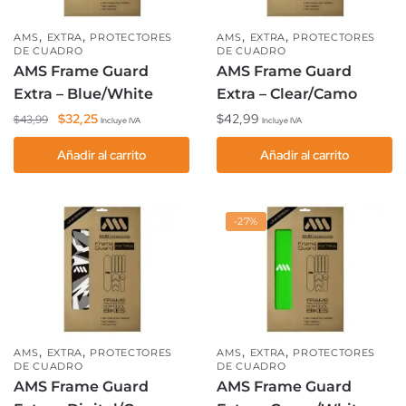
,
,
,
,
AMS
EXTRA
PROTECTORES
AMS
EXTRA
PROTECTORES
DE CUADRO
DE CUADRO
AMS Frame Guard
AMS Frame Guard
Extra – Blue/White
Extra – Clear/Camo
El
El
$
32,25
$
42,99
$
43,99
Incluye IVA
Incluye IVA
precio
precio
Añadir al carrito
Añadir al carrito
original
actual
era:
es:
$43,99.
$32,25.
-27%
,
,
,
,
AMS
EXTRA
PROTECTORES
AMS
EXTRA
PROTECTORES
DE CUADRO
DE CUADRO
AMS Frame Guard
AMS Frame Guard