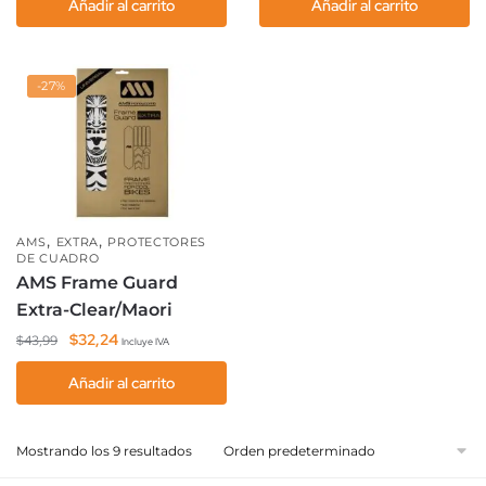
Añadir al carrito
Añadir al carrito
original
actual
era:
es:
$42,99.
$32,25.
-27%
,
,
AMS
EXTRA
PROTECTORES
DE CUADRO
AMS Frame Guard
Extra-Clear/Maori
El
El
$
32,24
$
43,99
Incluye IVA
precio
precio
Añadir al carrito
original
actual
era:
es:
$43,99.
$32,24.
Mostrando los 9 resultados