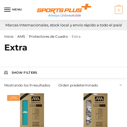
Skip
Skip
to
to
MENU
0
navigation
content
Marcas Internacionales, stock local y envío rápido a todo el país!
Inicio
AMS
Protectores de Cuadro
Extra
/
/
/
Extra
SHOW FILTERS
Mostrando los 9 resultados
-27%