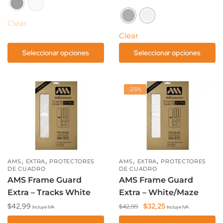
tiene
producto
múltiples
tiene
Clear
variantes.
múltiples
Clear
Las
variantes.
Seleccionar opciones
Seleccionar opciones
opciones
Las
se
opciones
pueden
se
elegir
pueden
-25%
en
elegir
la
en
página
la
de
página
producto
de
,
,
,
,
producto
AMS
EXTRA
PROTECTORES
AMS
EXTRA
PROTECTORES
DE CUADRO
DE CUADRO
AMS Frame Guard
AMS Frame Guard
Extra – Tracks White
Extra – White/Maze
El
El
$
42,99
$
32,25
$
42,99
Incluye IVA
Incluye IVA
precio
precio