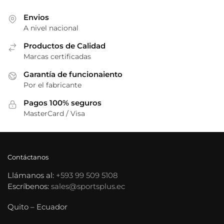
Envios
A nivel nacional
Productos de Calidad
Marcas certificadas
Garantía de funcionaiento
Por el fabricante
Pagos 100% seguros
MasterCard / Visa
Contáctanos
Llámanos al:
+593 99 509 5108
Escríbenos:
sales@sportsplus.ec
Quito – Ecuador