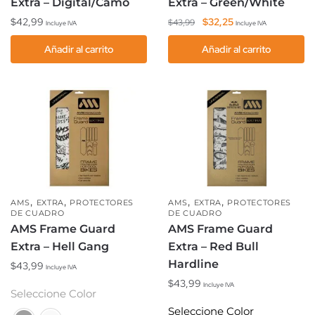
Extra – Digital/Camo
Extra – Green/White
El
El
$
42,99
$
32,25
$
43,99
Incluye IVA
Incluye IVA
precio
precio
Añadir al carrito
Añadir al carrito
original
actual
era:
es:
$43,99.
$32,25.
,
,
,
,
AMS
EXTRA
PROTECTORES
AMS
EXTRA
PROTECTORES
DE CUADRO
DE CUADRO
AMS Frame Guard
AMS Frame Guard
Extra – Hell Gang
Extra – Red Bull
Hardline
$
43,99
Incluye IVA
$
43,99
Incluye IVA
Este
Seleccione Color
producto
Este
Seleccione Color