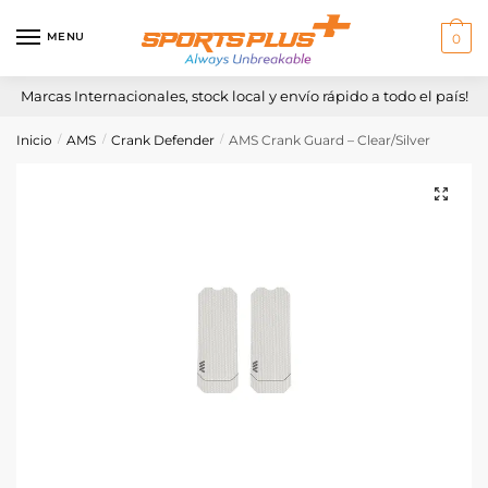
Skip
Skip
to
to
MENU
0
navigation
content
Marcas Internacionales, stock local y envío rápido a todo el país!
Inicio
AMS
Crank Defender
AMS Crank Guard – Clear/Silver
/
/
/