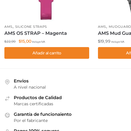
,
,
AMS
SILICONE STRAPS
AMS
MUDGUARD
AMS OS STRAP – Magenta
AMS Mud Gua
El
El
$
15,00
$
19,99
$
22,99
Incluye IVA
Incluye IVA
precio
precio
Añadir al carrito
Añ
original
actual
era:
es:
$22,99.
$15,00.
Envios
A nivel nacional
Productos de Calidad
Marcas certificadas
Garantía de funcionaiento
Por el fabricante
Pagos 100% seguros