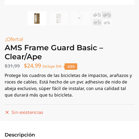
¡Oferta!
AMS Frame Guard Basic –
Clear/Ape
El
El
$
24,99
$
31,99
Incluye IVA
-22%
precio
precio
Protege los cuadros de las bicicletas de impactos, arañazos y
roces de cables.
Está hecho de un pvc adhesivo de nido de
original
actual
abeja exclusivo, súper fácil de instalar, con una calidad tal
era:
es:
que durará más que tu bicicleta.
$31,99.
$24,99.
Sin existencias
Descripción