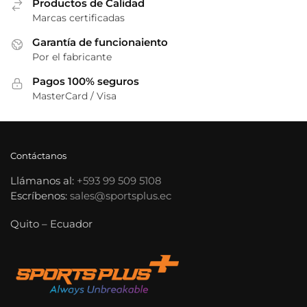
Productos de Calidad
Marcas certificadas
Garantía de funcionaiento
Por el fabricante
Pagos 100% seguros
MasterCard / Visa
Contáctanos
Llámanos al:
+593 99 509 5108
Escríbenos:
sales@sportsplus.ec
Quito – Ecuador