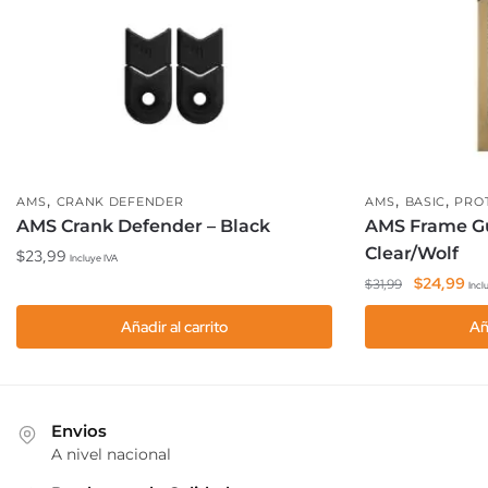
,
,
,
AMS
CRANK DEFENDER
AMS
BASIC
PRO
AMS Crank Defender – Black
AMS Frame Gu
Clear/Wolf
$
23,99
Incluye IVA
El
El
$
24,99
$
31,99
Incl
precio
pre
Añadir al carrito
Añ
original
act
era:
es:
$31,99.
$24
Envios
A nivel nacional