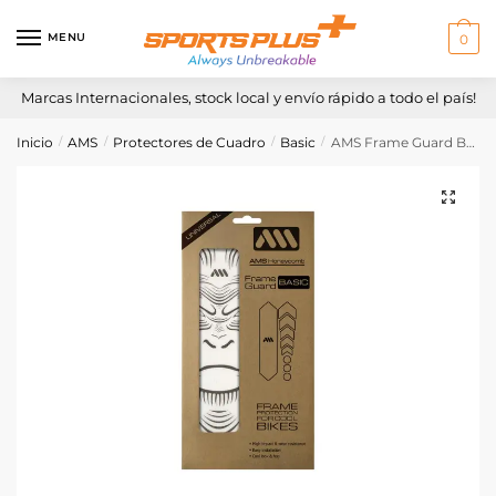
Skip
Skip
to
to
MENU
0
navigation
content
Marcas Internacionales, stock local y envío rápido a todo el país!
Inicio
AMS
Protectores de Cuadro
Basic
AMS Frame Guard Basic – Clear/Ape
/
/
/
/