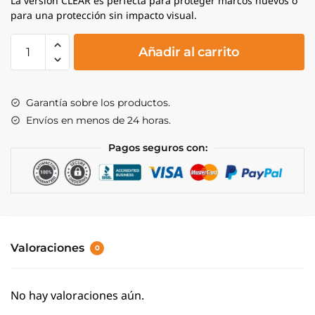
La versión CLEAR es perfecta para proteger marcos nuevos o
para una protección sin impacto visual.
AMS
Añadir al carrito
Frame
Guard
E-
Garantía sobre los productos.
Bike
Envíos en menos de 24 horas.
-
Clear/Silver
Pagos seguros con:
cantidad
Valoraciones
0
No hay valoraciones aún.