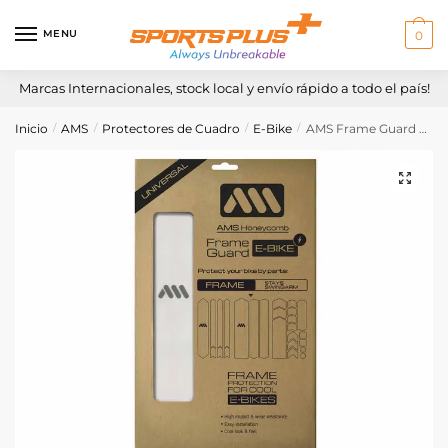
Skip
Skip
to
to
MENU
0
navigation
content
Marcas Internacionales, stock local y envío rápido a todo el país!
Inicio
AMS
Protectores de Cuadro
E-Bike
AMS Frame Guard E-Bike – Clear/Silver
/
/
/
/