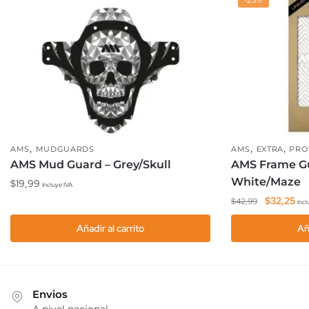
,
,
,
AMS
MUDGUARDS
AMS
EXTRA
PRO
AMS Mud Guard – Grey/Skull
AMS Frame Gu
White/Maze
$
19,99
Incluye IVA
El
El
$
32,25
$
42,99
Incl
precio
pre
Añadir al carrito
Añ
original
act
era:
es:
$42,99.
$32
Envios