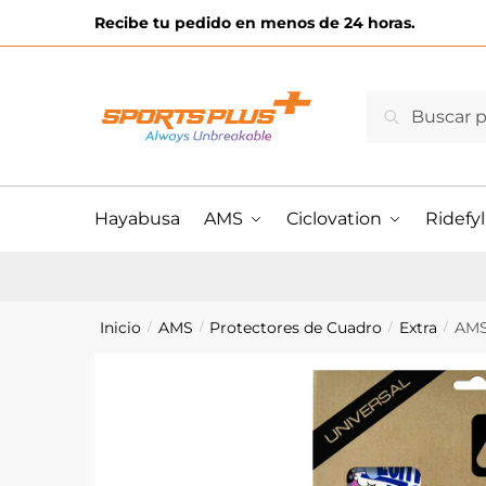
Skip
Skip
Recibe tu pedido en menos de 24 horas.
to
to
navigation
content
Buscar
Buscar
por:
Hayabusa
AMS
Ciclovation
Ridefyl
Inicio
AMS
Protectores de Cuadro
Extra
AMS
/
/
/
/