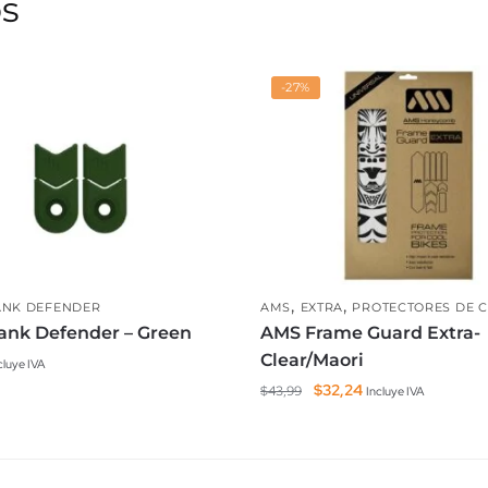
os
-27%
,
,
ANK DEFENDER
AMS
EXTRA
PROTECTORES DE 
ank Defender – Green
AMS Frame Guard Extra-
Clear/Maori
cluye IVA
El
El
$
32,24
$
43,99
Incluye IVA
precio
precio
original
actual
era:
es:
$43,99.
$32,24.