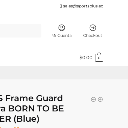
sales@sportsplus.ec
Mi Cuenta
Checkout
$
0,00
0
 Frame Guard
ra BORN TO BE
ER (Blue)