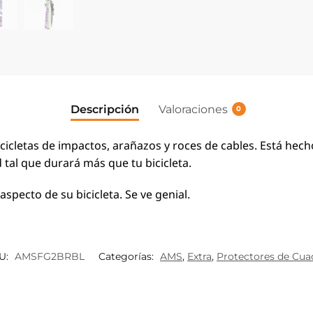
Descripción
Valoraciones
0
icletas de impactos, arañazos y roces de cables.
Está hech
d tal que durará más que tu bicicleta.
specto de su bicicleta. Se ve genial.
U:
AMSFG2BRBL
Categorías:
AMS
,
Extra
,
Protectores de Cua