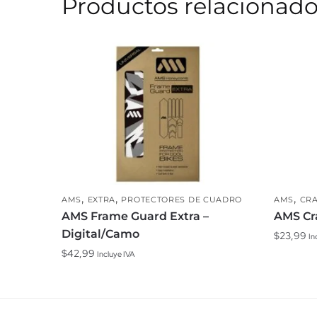
Productos relacionad
,
,
,
AMS
EXTRA
PROTECTORES DE CUADRO
AMS
CR
AMS Frame Guard Extra –
AMS Cr
Digital/Camo
$
23,99
In
$
42,99
Incluye IVA