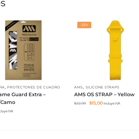
os
-35%
,
,
RA
PROTECTORES DE CUADRO
AMS
SILICONE STRAPS
ame Guard Extra –
AMS OS STRAP – Yellow
l/Camo
El
El
$
15,00
$
22,99
Incluye IVA
precio
precio
cluye IVA
original
actual
era:
es:
$22,99.
$15,00.