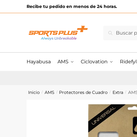
Skip
Skip
Recibe tu pedido en menos de 24 horas.
to
to
navigation
content
Buscar
Buscar
por:
Hayabusa
AMS
Ciclovation
Ridefyl
Inicio
AMS
Protectores de Cuadro
Extra
AMS 
/
/
/
/