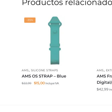
Productos relacionad
-35%
,
,
AMS
SILICONE STRAPS
AMS
EXT
AMS OS STRAP – Blue
AMS Fr
Digita
El
El
$
15,00
$
22,99
Incluye IVA
precio
precio
$
42,99
In
original
actual
era:
es:
$22,99.
$15,00.