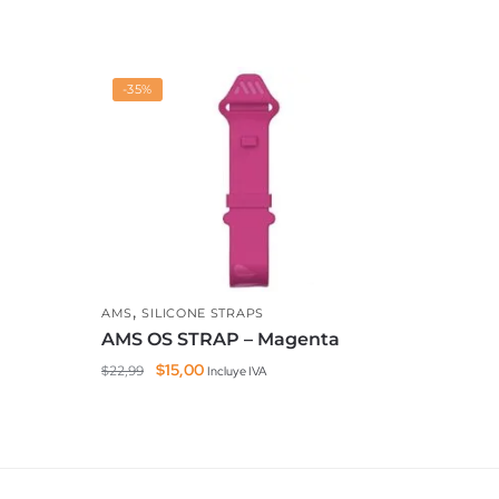
-35%
,
AMS
SILICONE STRAPS
AMS OS STRAP – Magenta
El
El
$
15,00
$
22,99
Incluye IVA
precio
precio
original
actual
era:
es:
$22,99.
$15,00.