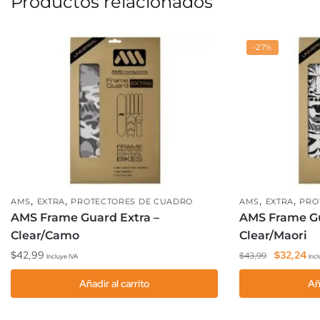
Productos relacionados
-27%
,
,
,
,
AMS
EXTRA
PROTECTORES DE CUADRO
AMS
EXTRA
PRO
AMS Frame Guard Extra –
AMS Frame Gu
Clear/Camo
Clear/Maori
El
El
$
42,99
$
32,24
$
43,99
Incluye IVA
Incl
precio
pre
Añadir al carrito
Añ
original
act
era:
es:
$43,99.
$3