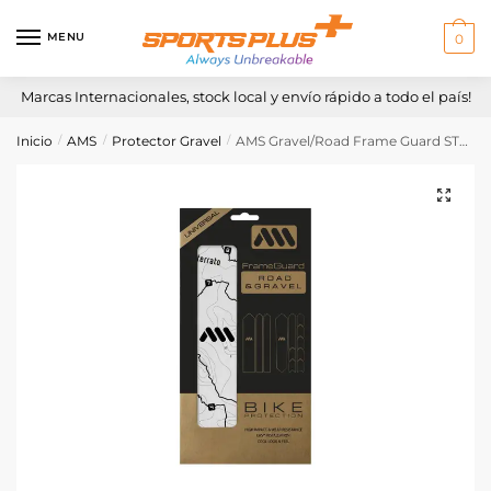
Skip
Skip
to
to
MENU
0
navigation
content
Marcas Internacionales, stock local y envío rápido a todo el país!
Inicio
AMS
Protector Gravel
AMS Gravel/Road Frame Guard STERRATO
/
/
/