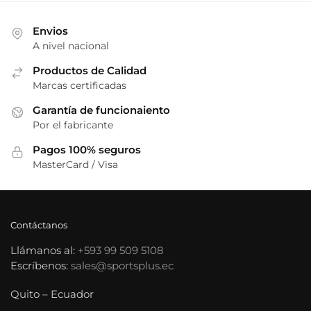
Envios
A nivel nacional
Productos de Calidad
Marcas certificadas
Garantía de funcionaiento
Por el fabricante
Pagos 100% seguros
MasterCard / Visa
Contáctanos
Llámanos al:
+593 99 509 5108
Escríbenos:
sales@sportsplus.ec
Quito – Ecuador