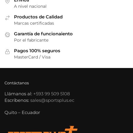
A nivel nacional
Productos de Calidad
Marcas certificadas
Garantía de funcionaiento
Por el fabricante
Pagos 100% seguros
MasterCard / Visa
Contáctanos
Llámanos al:
+593 99 509 5108
Escríbenos:
sales@sportsplus.ec
Quito – Ecuador