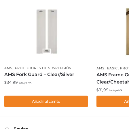
,
,
,
AMS
PROTECTORES DE SUSPENSIÓN
AMS
BASIC
PRO
AMS Fork Guard – Clear/Silver
AMS Frame Gu
Clear/Cheeta
$
34,99
Incluye IVA
$
31,99
Incluye IVA
Añadir al carrito
Añ
Envios