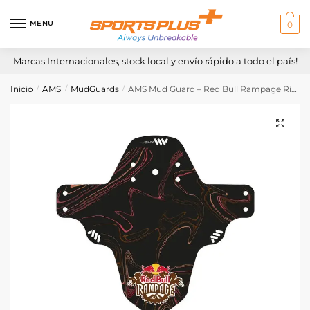
Skip
Skip
to
to
MENU
0
navigation
content
Marcas Internacionales, stock local y envío rápido a todo el país!
Inicio
AMS
MudGuards
AMS Mud Guard – Red Bull Rampage Ridgeline
/
/
/