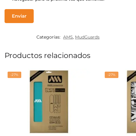
navegador para la próxima vez que comente.
Categorías:
AMS
,
MudGuards
Productos relacionados
-27%
-27%