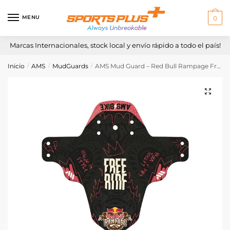
Skip
Skip
to
to
MENU
0
navigation
content
Marcas Internacionales, stock local y envío rápido a todo el país!
Inicio
AMS
MudGuards
AMS Mud Guard – Red Bull Rampage Freeride
/
/
/