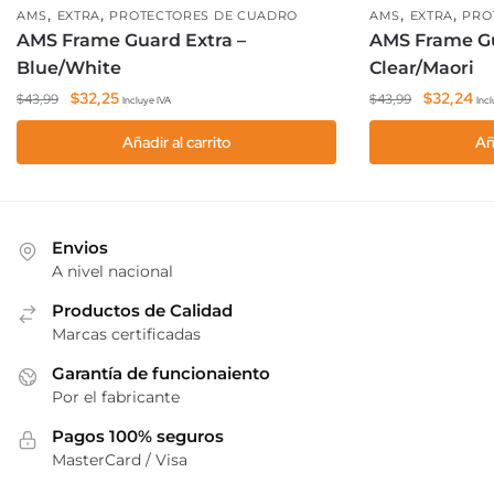
,
,
,
,
AMS
EXTRA
PROTECTORES DE CUADRO
AMS
EXTRA
PRO
AMS Frame Guard Extra –
AMS Frame Gu
Blue/White
Clear/Maori
El
El
El
El
$
32,25
$
32,24
$
43,99
$
43,99
Incluye IVA
Incl
precio
precio
precio
pre
Añadir al carrito
Añ
original
actual
original
act
era:
es:
era:
es:
$43,99.
$32,25.
$43,99.
$3
Envios
A nivel nacional
Productos de Calidad
Marcas certificadas
Garantía de funcionaiento
Por el fabricante
Pagos 100% seguros
MasterCard / Visa