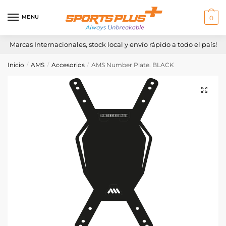
Skip
Skip
to
to
MENU
0
navigation
content
Marcas Internacionales, stock local y envío rápido a todo el país!
Inicio
AMS
Accesorios
AMS Number Plate. BLACK
/
/
/