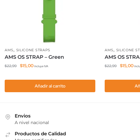
,
,
AMS
SILICONE STRAPS
AMS
SILICONE S
AMS OS STRAP – Green
AMS OS STRA
El
El
El
El
$
15,00
$
15,00
$
22,99
$
22,99
Incluye IVA
Incl
precio
precio
precio
pre
original
actual
original
act
Añadir al carrito
Añ
era:
es:
era:
es:
$22,99.
$15,00.
$22,99.
$15
Envios
A nivel nacional
Productos de Calidad