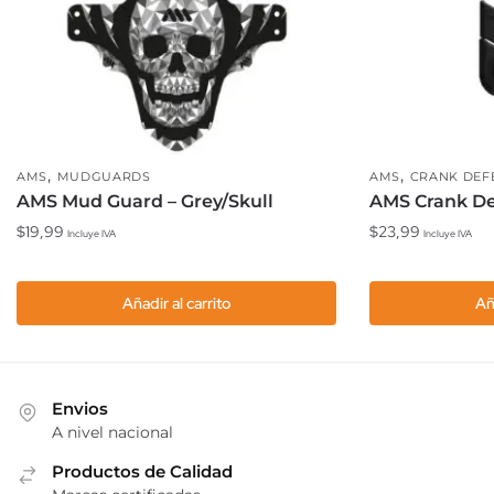
,
,
AMS
MUDGUARDS
AMS
CRANK DEF
AMS Mud Guard – Grey/Skull
AMS Crank De
$
19,99
$
23,99
Incluye IVA
Incluye IVA
Añadir al carrito
Añ
Envios
A nivel nacional
Productos de Calidad