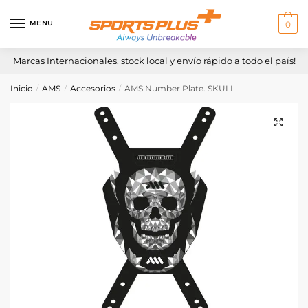
Skip
Skip
to
to
MENU
0
navigation
content
Marcas Internacionales, stock local y envío rápido a todo el país!
Inicio
AMS
Accesorios
AMS Number Plate. SKULL
/
/
/