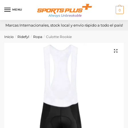
Skip
Skip
to
to
MENU
0
navigation
content
Marcas Internacionales, stock local y envío rápido a todo el país!
Inicio
Ridefyl
Ropa
Culotte Rookie
/
/
/