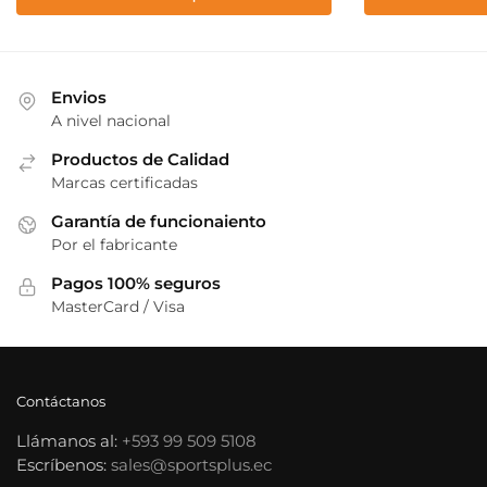
se
se
pueden
pueden
elegir
elegir
en
en
Envios
la
la
A nivel nacional
página
página
de
Productos de Calidad
de
Marcas certificadas
producto
producto
Garantía de funcionaiento
Por el fabricante
Pagos 100% seguros
MasterCard / Visa
Contáctanos
Llámanos al:
+593 99 509 5108
Escríbenos:
sales@sportsplus.ec