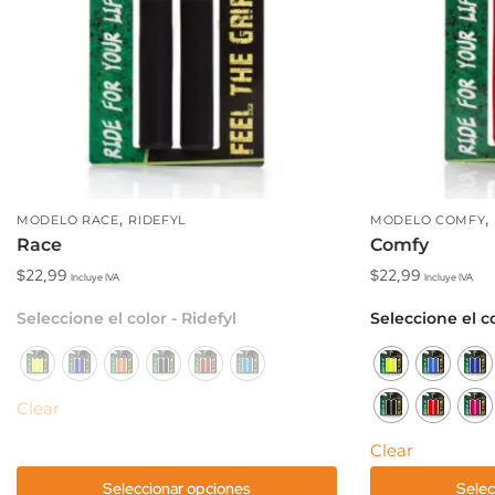
,
,
MODELO RACE
RIDEFYL
MODELO COMFY
Race
Comfy
$
22,99
$
22,99
Incluye IVA
Incluye IVA
Este
Este
Seleccione el color - Ridefyl
Seleccione el c
producto
producto
tiene
tiene
múltiples
múltiples
Clear
variantes.
variantes.
Las
Las
Clear
opciones
opciones
Seleccionar opciones
Selec