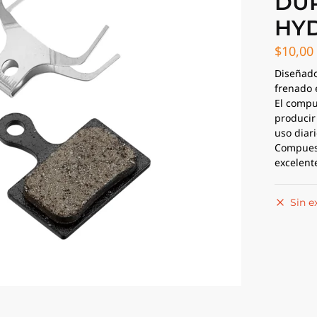
DUR
HY
$
10,00
Diseñado
frenado 
El compu
producir
uso diari
Compuest
excelent
Sin e