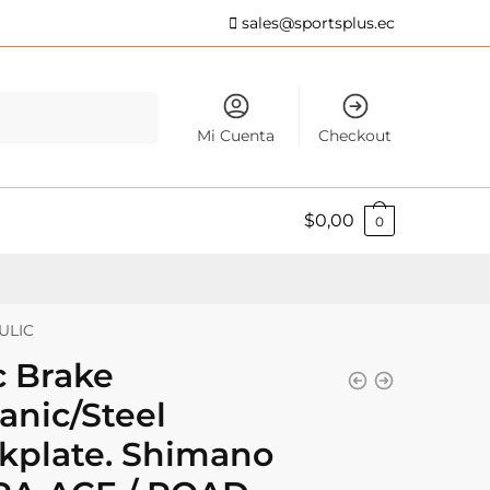
sales@sportsplus.ec
Mi Cuenta
Checkout
$
0,00
0
ULIC
c Brake
anic/Steel
kplate. Shimano