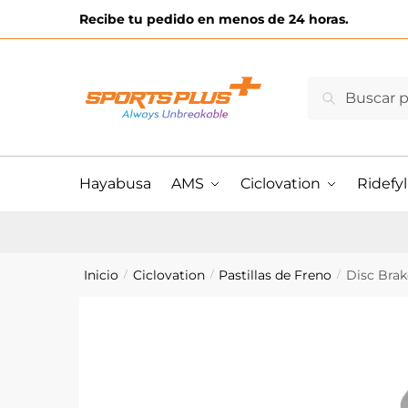
Skip
Skip
Recibe tu pedido en menos de 24 horas.
to
to
navigation
content
Buscar
Buscar
por:
Hayabusa
AMS
Ciclovation
Ridefyl
Inicio
Ciclovation
Pastillas de Freno
Disc Bra
/
/
/