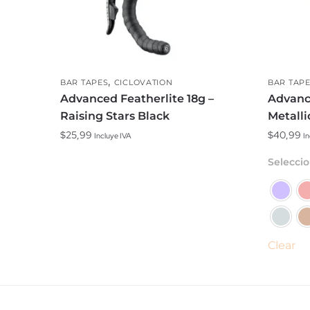
,
BAR TAPES
CICLOVATION
BAR TAP
Advanced Featherlite 18g –
Advanc
Raising Stars Black
Metalli
$
25,99
$
40,99
Incluye IVA
In
Este
Seleccio
produc
tiene
múltipl
variante
Las
Clear
opcion
se
puede