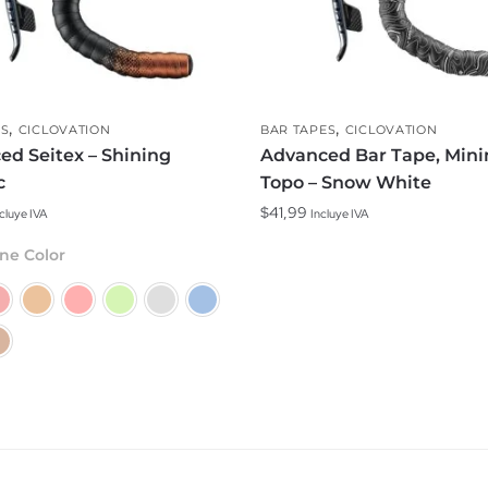
,
,
ES
CICLOVATION
BAR TAPES
CICLOVATION
ed Seitex – Shining
Advanced Bar Tape, Min
c
Topo – Snow White
$
41,99
cluye IVA
Incluye IVA
ne Color
to
es
s.
es
n