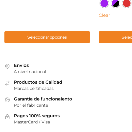
Las
variantes.
opciones
Las
Clear
se
opciones
pueden
se
elegir
pueden
en
Seleccionar opciones
Selec
elegir
la
en
página
la
de
página
producto
Envios
de
A nivel nacional
producto
Productos de Calidad
Marcas certificadas
Garantía de funcionaiento
Por el fabricante
Pagos 100% seguros
MasterCard / Visa