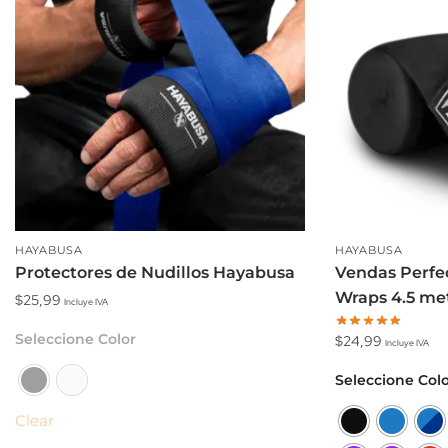
HAYABUSA
HAYABUSA
Protectores de Nudillos Hayabusa
Vendas Perfe
Wraps 4.5 me
$
25,99
Incluye IVA
Este
Seleccione Color
$
24,99
Incluye IVA
producto
Este
Seleccione Col
tiene
producto
múltiples
Clear
tiene
variantes.
múltiples