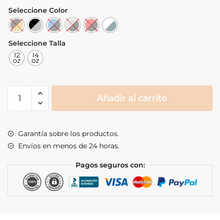
Seleccione Color
Seleccione Talla
12
14
oz
oz
Boxing
Añadir al carrito
Gloves
Hayabusa
E1
Garantía sobre los productos.
cantidad
Envíos en menos de 24 horas.
Pagos seguros con: