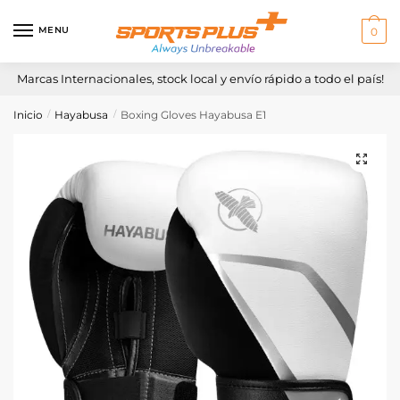
Skip
Skip
to
to
MENU
0
navigation
content
Marcas Internacionales, stock local y envío rápido a todo el país!
Inicio
Hayabusa
Boxing Gloves Hayabusa E1
/
/