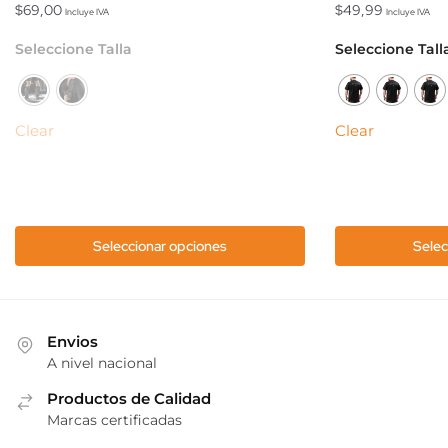
$
69,00
$
49,99
Incluye IVA
Incluye IVA
Este
Este
Seleccione Talla
Seleccione Tall
producto
producto
tiene
tiene
múltiples
múltiples
Clear
Clear
variantes.
variantes.
Las
Las
opciones
opciones
se
se
pueden
pueden
Seleccionar opciones
Selec
elegir
elegir
en
en
la
la
página
página
Envios
de
de
A nivel nacional
producto
producto
Productos de Calidad
Marcas certificadas