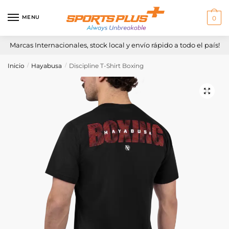
Skip
Skip
to
to
MENU
0
navigation
content
Marcas Internacionales, stock local y envío rápido a todo el país!
Inicio
Hayabusa
Discipline T-Shirt Boxing
/
/