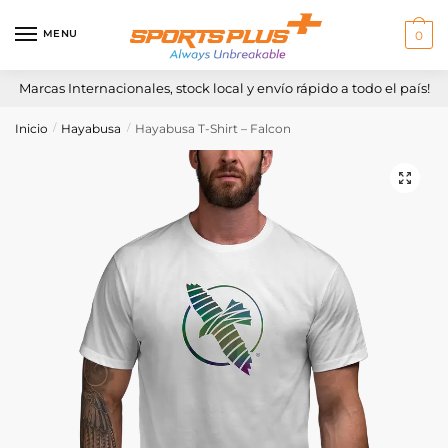
Skip
Skip
to
to
MENU
0
navigation
content
Marcas Internacionales, stock local y envío rápido a todo el país!
Inicio
Hayabusa
Hayabusa T-Shirt – Falcon
/
/