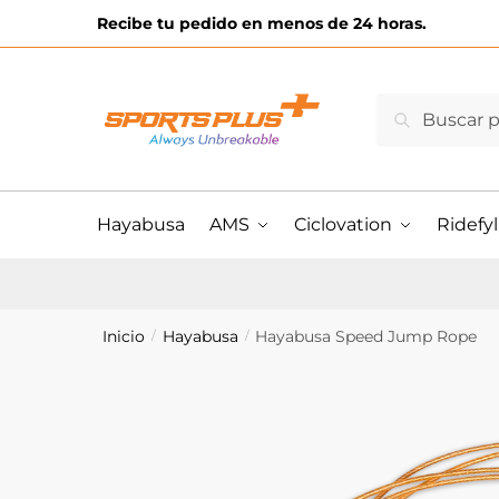
Skip
Skip
Recibe tu pedido en menos de 24 horas.
to
to
navigation
content
Buscar
Buscar
por:
Hayabusa
AMS
Ciclovation
Ridefyl
Inicio
Hayabusa
Hayabusa Speed Jump Rope
/
/