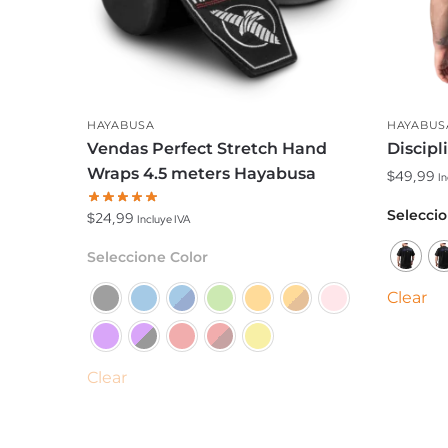
HAYABUSA
HAYABUS
Vendas Perfect Stretch Hand
Discipli
Wraps 4.5 meters Hayabusa
$
49,99
In
Este
Seleccio
$
24,99
Incluye IVA
produc
Este
Seleccione Color
tiene
producto
múltipl
Clear
tiene
variante
múltiples
Las
variantes.
opcion
Las
Clear
se
opciones
puede
se
elegir