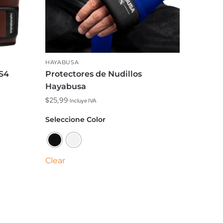
HAYABUSA
S4
Protectores de Nudillos
Hayabusa
$
25,99
Incluye IVA
Este
Seleccione Color
producto
tiene
múltiples
Clear
variantes.
Las
opciones
se
pueden