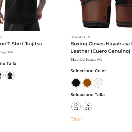
A
HAYABUSA
ne T-Shirt Jiujitsu
Boxing Gloves Hayabusa 
Leather (Cuero Genuino)
cluye IVA
$
135,00
Incluye IVA
ne Talla
to
Este
Seleccione Color
producto
es
tiene
s.
múltiples
Seleccione Talla
variantes.
12
14
es
Las
oz
oz
opciones
Clear
n
se
pueden