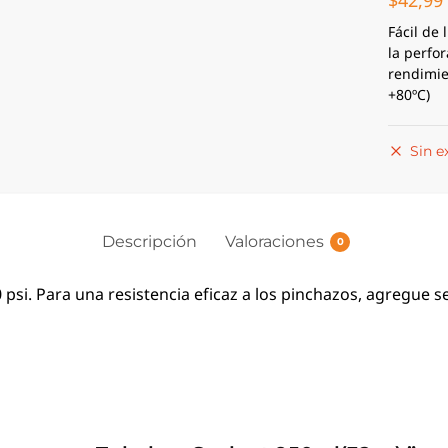
$
42,99
Fácil de 
la perfo
rendimie
+80ºC)
Sin e
Descripción
Valoraciones
0
si. Para una resistencia eficaz a los pinchazos, agregue s