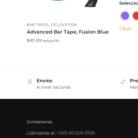
Este
Seleccio
produc
tiene
,
múltipl
BAR TAPES
CICLOVATION
Clear
Advanced Bar Tape, Fusion Blue
variante
Las
$
40,99
Incluye IVA
opcion
se
puede
elegir
en
Envios
Pro
la
A nivel nacional
Mar
página
de
produc
Contáctanos
Llámanos al:
+593 99 509 5108