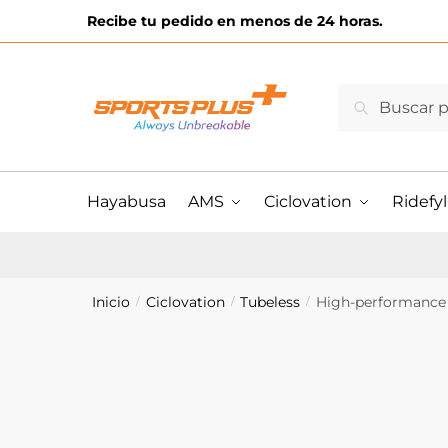
Skip
Skip
Recibe tu pedido en menos de 24 horas.
to
to
navigation
content
Buscar
Buscar
por:
Hayabusa
AMS
Ciclovation
Ridefyl
Inicio
Ciclovation
Tubeless
High-performance 
/
/
/