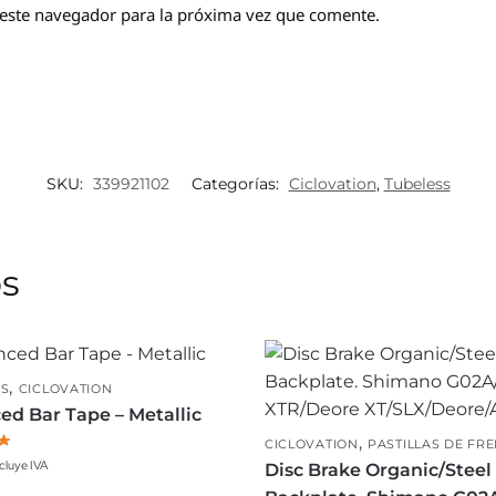
este navegador para la próxima vez que comente.
SKU:
339921102
Categorías:
Ciclovation
,
Tubeless
os
,
ES
CICLOVATION
d Bar Tape – Metallic
,
CICLOVATION
PASTILLAS DE FR
cluye IVA
Disc Brake Organic/Steel