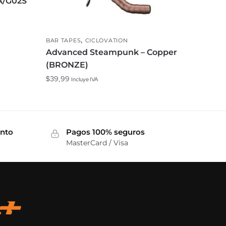
A/G02S
,
BAR TAPES
CICLOVATION
Advanced Steampunk – Copper
(BRONZE)
$
39,99
Incluye IVA
ento
Pagos 100% seguros
MasterCard / Visa