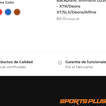
Backplate. Shimano G02
ne Color
– XTR/Deore
to
XT/SLX/Deore/Alfine
$
13,70
es
Incluye IVA
s.
es
n
ductos de Calidad
Garantía de funcionai
cas certificadas
Por el fabricante
to