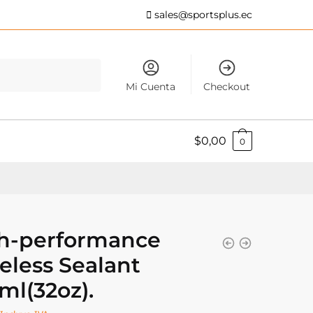
sales@sportsplus.ec
Mi Cuenta
Checkout
$
0,00
0
h-performance
eless Sealant
ml(32oz).