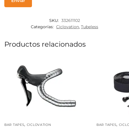
SKU:
332611102
Categorías:
Ciclovation
,
Tubeless
Productos relacionados
,
,
BAR TAPES
CICLOVATION
BAR TAPES
CICL