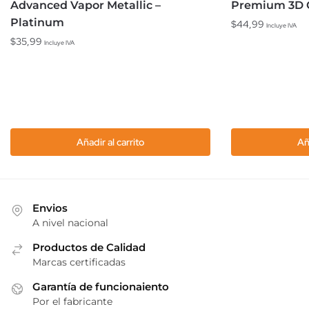
Advanced Vapor Metallic –
Premium 3D C
Platinum
$
44,99
Incluye IVA
$
35,99
Incluye IVA
Añadir al carrito
Añ
Envios
A nivel nacional
Productos de Calidad
Marcas certificadas
Garantía de funcionaiento
Por el fabricante