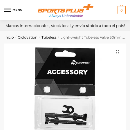
Skip
Skip
to
to
MENU
0
navigation
content
Marcas Internacionales, stock local y envío rápido a todo el país!
Inicio
Ciclovation
Tubeless
Light-weight Tubeless Valve 50mm Black
/
/
/