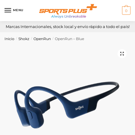
Skip
Skip
to
to
MENU
0
navigation
content
Marcas Internacionales, stock local y envío rápido a todo el país!
Inicio
Shokz
OpenRun
OpenRun – Blue
/
/
/