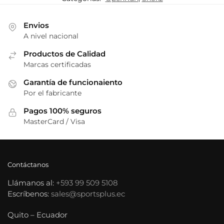
Envios
A nivel nacional
Productos de Calidad
Marcas certificadas
Garantía de funcionaiento
Por el fabricante
Pagos 100% seguros
MasterCard / Visa
Contáctanos
Llámanos al:
+593 99 509 5108
Escríbenos:
sales@sportsplus.ec
Quito – Ecuador