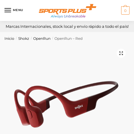
Skip
Skip
to
to
MENU
0
navigation
content
Marcas Internacionales, stock local y envío rápido a todo el país!
Inicio
Shokz
OpenRun
OpenRun – Red
/
/
/