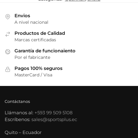
Envios
A nivel nacional
Productos de Calidad
Marcas certificadas
Garantía de funcionaiento
Por el fabricante
Pagos 100% seguros
MasterCard / Visa
Contáctanos
Llámanos al:
+593 99 509 5108
Escríbenos:
sales@sportsplus.ec
Quito – Ecuador