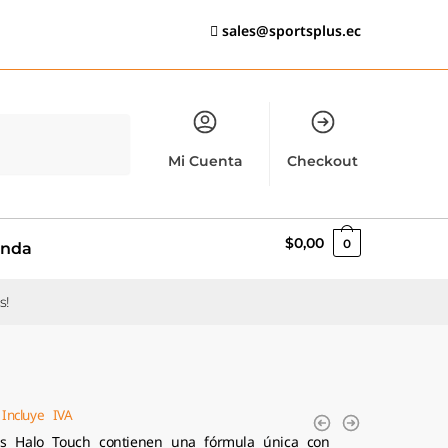
sales@sportsplus.ec
Mi Cuenta
Checkout
$
0,00
0
enda
s!
Incluye IVA
as Halo Touch contienen una fórmula única con