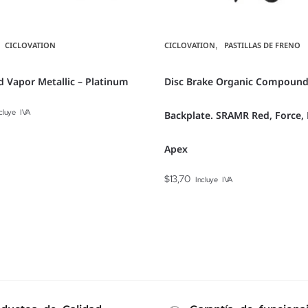
,
,
CICLOVATION
CICLOVATION
PASTILLAS DE FRENO
 Vapor Metallic – Platinum
Disc Brake Organic Compound
cluye IVA
Backplate. SRAMR Red, Force, 
Apex
$
13,70
Incluye IVA