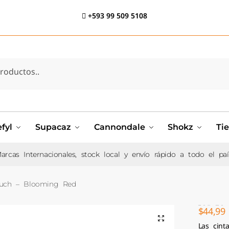
+593 99 509 5108
fyl
Supacaz
Cannondale
Shokz
Ti
arcas Internacionales, stock local y envío rápido a todo el paí
uch – Blooming Red
$
44,99
Premium Halo Touch – Blooming Red
Las cint