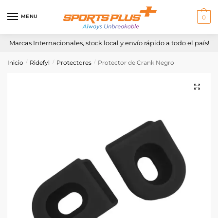
Skip
Skip
to
to
MENU
0
navigation
content
Marcas Internacionales, stock local y envío rápido a todo el país!
Inicio
Ridefyl
Protectores
Protector de Crank Negro
/
/
/