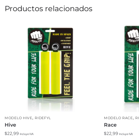
Productos relacionados
,
,
MODELO HIVE
RIDEFYL
MODELO RACE
R
Hive
Race
$
22,99
$
22,99
Incluye IVA
Incluye IVA