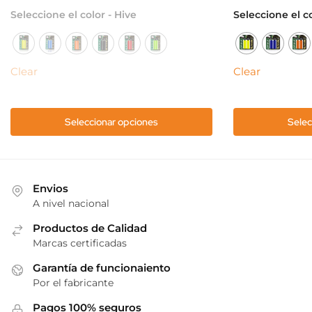
Este
Este
Seleccione el color - Hive
Seleccione el co
producto
producto
tiene
tiene
múltiples
múltiples
Clear
Clear
variantes.
variantes.
Las
Las
opciones
opciones
Seleccionar opciones
Selec
se
se
pueden
pueden
elegir
elegir
en
en
Envios
la
la
A nivel nacional
página
página
de
Productos de Calidad
de
Marcas certificadas
producto
producto
Garantía de funcionaiento
Por el fabricante
Pagos 100% seguros