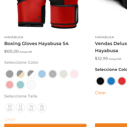
HAYABUSA
HAYABUSA
Boxing Gloves Hayabusa S4
Vendas Delu
Hayabusa
$
105,00
Incluye IVA
$
32,99
Incluye IVA
Este
Seleccione Color
producto
Este
Seleccione Col
tiene
producto
múltiples
tiene
variantes.
múltiples
Clear
Las
variantes.
Seleccione Talla
opciones
Las
10
12
14
16
se
opciones
oz
oz
oz
oz
pueden
se
Clear
elegir
pueden