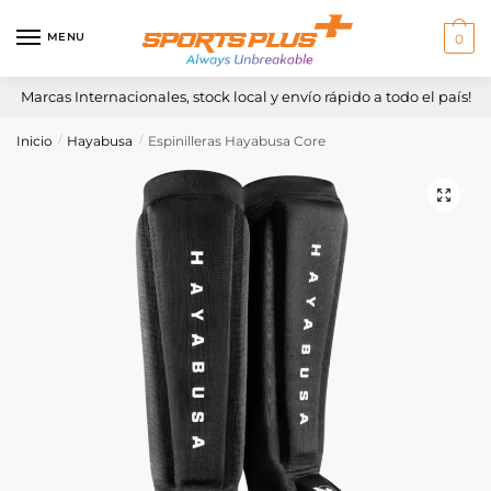
Skip
Skip
to
to
MENU
0
navigation
content
Marcas Internacionales, stock local y envío rápido a todo el país!
Inicio
Hayabusa
Espinilleras Hayabusa Core
/
/