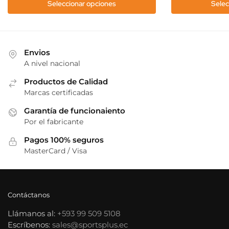
en
Seleccionar opciones
Selec
elegir
la
en
página
la
de
página
producto
Envios
de
A nivel nacional
producto
Productos de Calidad
Marcas certificadas
Garantía de funcionaiento
Por el fabricante
Pagos 100% seguros
MasterCard / Visa
Contáctanos
Llámanos al:
+593 99 509 5108
Escríbenos:
sales@sportsplus.ec