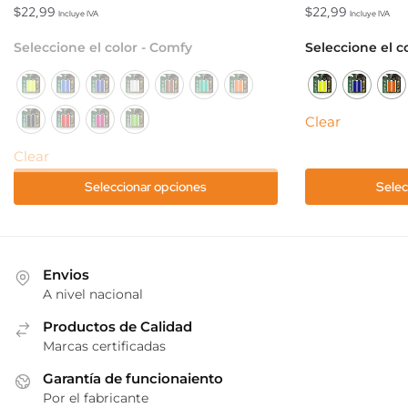
$
22,99
$
22,99
Incluye IVA
Incluye IVA
Este
Este
Seleccione el color - Comfy
Seleccione el co
producto
producto
tiene
tiene
múltiples
múltiples
Clear
variantes.
variantes.
Las
Las
Clear
opciones
opciones
Seleccionar opciones
Selec
se
se
pueden
pueden
elegir
elegir
en
en
Envios
la
la
A nivel nacional
página
página
de
Productos de Calidad
de
Marcas certificadas
producto
producto
Garantía de funcionaiento
Por el fabricante