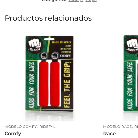
Productos relacionados
,
,
MODELO COMFY
RIDEFYL
MODELO RACE
R
Comfy
Race