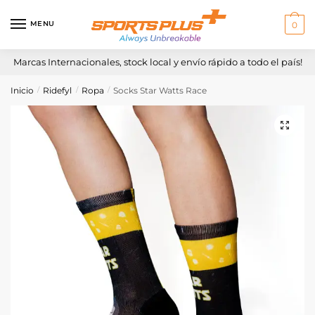
Skip
Skip
to
to
MENU
0
navigation
content
Marcas Internacionales, stock local y envío rápido a todo el país!
Inicio
Ridefyl
Ropa
Socks Star Watts Race
/
/
/