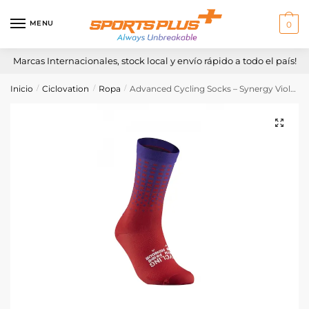
Skip
Skip
to
to
MENU
0
navigation
content
Marcas Internacionales, stock local y envío rápido a todo el país!
Inicio
Ciclovation
Ropa
Advanced Cycling Socks – Synergy Violet
/
/
/