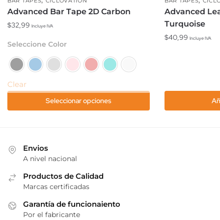
BAR TAPES
CICLOVATION
BAR TAPES
CICL
Advanced Bar Tape 2D Carbon
Advanced Lea
Turquoise
$
32,99
Incluye IVA
$
40,99
Incluye IVA
Este
Seleccione Color
producto
tiene
múltiples
Clear
variantes.
Las
Seleccionar opciones
Añ
opciones
se
pueden
elegir
Envios
A nivel nacional
en
la
Productos de Calidad
página
Marcas certificadas
de
Garantía de funcionaiento
producto
Por el fabricante