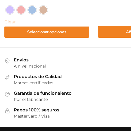
producto
tiene
múltiples
Clear
variantes.
Las
Seleccionar opciones
Añ
opciones
se
pueden
elegir
Envios
A nivel nacional
en
la
Productos de Calidad
página
Marcas certificadas
de
Garantía de funcionaiento
producto
Por el fabricante
Pagos 100% seguros
MasterCard / Visa