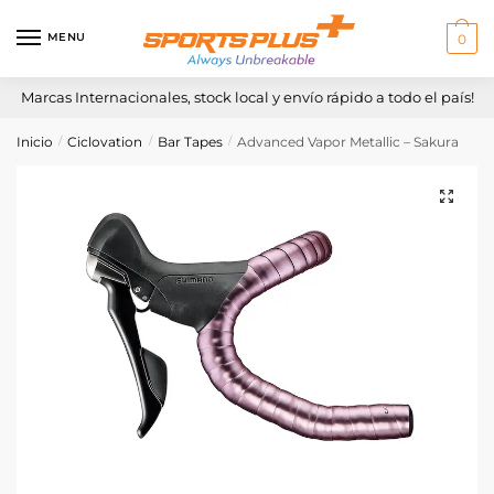
Skip
Skip
to
to
MENU
0
navigation
content
Marcas Internacionales, stock local y envío rápido a todo el país!
Inicio
Ciclovation
Bar Tapes
Advanced Vapor Metallic – Sakura
/
/
/