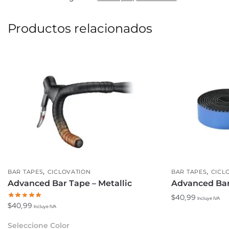
Productos relacionados
,
,
BAR TAPES
CICLOVATION
BAR TAPES
CICL
Advanced Bar Tape – Metallic
Advanced Bar
$
40,99
Incluye IVA
$
40,99
Incluye IVA
Este
Seleccione Color