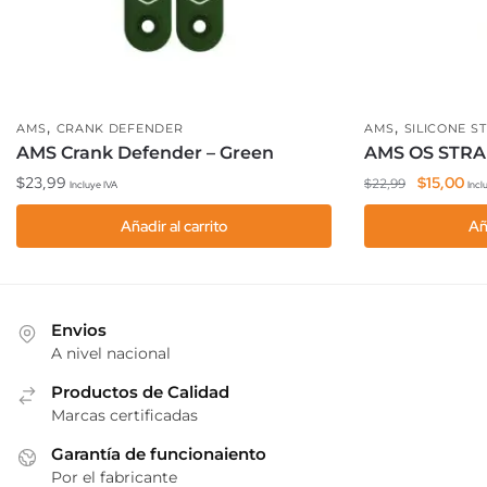
,
,
AMS
CRANK DEFENDER
AMS
SILICONE S
AMS Crank Defender – Green
AMS OS STRA
El
El
$
23,99
$
15,00
$
22,99
Incluye IVA
Incl
precio
pre
Añadir al carrito
Añ
original
act
era:
es:
$22,99.
$15
Envios
A nivel nacional
Productos de Calidad
Marcas certificadas
Garantía de funcionaiento
Por el fabricante