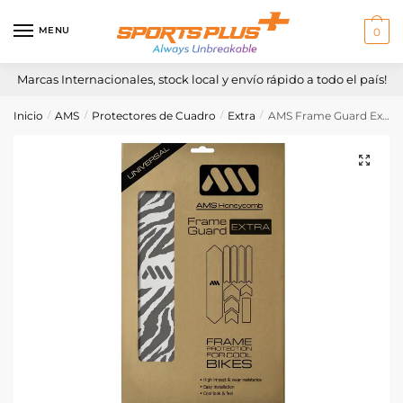
Skip
Skip
to
to
MENU
0
navigation
content
Marcas Internacionales, stock local y envío rápido a todo el país!
Inicio
AMS
Protectores de Cuadro
Extra
AMS Frame Guard Extra – Clear/Zebra
/
/
/
/