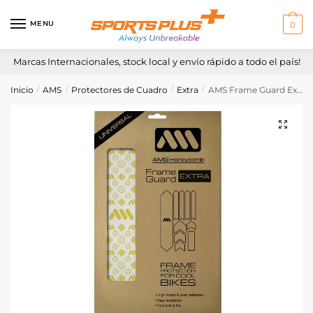
Skip
Skip
to
to
MENU
0
navigation
content
Marcas Internacionales, stock local y envío rápido a todo el país!
Inicio
AMS
Protectores de Cuadro
Extra
AMS Frame Guard Extra – Couture/Gold
/
/
/
/