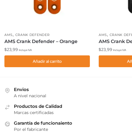
,
,
AMS
CRANK DEFENDER
AMS
CRANK DEF
AMS Crank Defender – Orange
AMS Crank De
$
23,99
$
23,99
Incluye IVA
Incluye IVA
Añadir al carrito
Añ
Envios
A nivel nacional
Productos de Calidad
Marcas certificadas
Garantía de funcionaiento
Por el fabricante