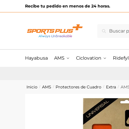
Skip
Skip
Recibe tu pedido en menos de 24 horas.
to
to
navigation
content
Buscar
Buscar
por:
Hayabusa
AMS
Ciclovation
Ridefyl
Inicio
AMS
Protectores de Cuadro
Extra
AMS
/
/
/
/