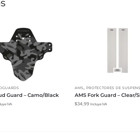
os
,
AMS
PROTECTORES DE SUSPEN
DGUARDS
AMS Fork Guard – Clear/S
d Guard – Camo/Black
$
34,99
Incluye IVA
luye IVA