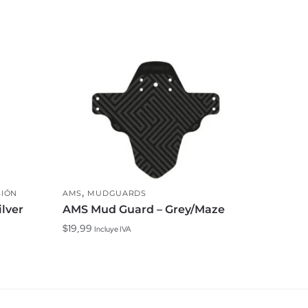
,
SIÓN
AMS
MUDGUARDS
ilver
AMS Mud Guard – Grey/Maze
$
19,99
Incluye IVA