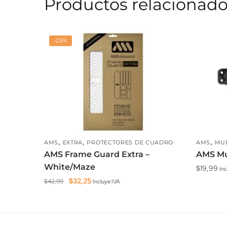
Productos relacionad
-25%
,
,
,
AMS
EXTRA
PROTECTORES DE CUADRO
AMS
MU
AMS Frame Guard Extra –
AMS Mu
White/Maze
$
19,99
Inc
El
El
$
32,25
$
42,99
Incluye IVA
precio
precio
original
actual
era:
es:
$42,99.
$32,25.