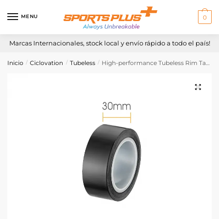
Skip
Skip
to
to
MENU
0
navigation
content
Marcas Internacionales, stock local y envío rápido a todo el país!
Inicio
Ciclovation
Tubeless
High-performance Tubeless Rim Tape 30mm x 50metros
/
/
/