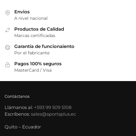
pueden
elegir
Envios
A nivel nacional
en
la
Productos de Calidad
página
Marcas certificadas
de
Garantía de funcionaiento
producto
Por el fabricante
Pagos 100% seguros
MasterCard / Visa
Contáctanos
Llámanos al:
+593 99 509 5108
Escríbenos:
sales@sportsplus.ec
Quito – Ecuador