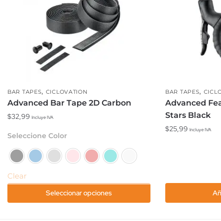
,
,
BAR TAPES
CICLOVATION
BAR TAPES
CICL
Advanced Bar Tape 2D Carbon
Advanced Feat
Stars Black
$
32,99
Incluye IVA
$
25,99
Incluye IVA
Este
Seleccione Color
producto
tiene
múltiples
Clear
variantes.
Las
Seleccionar opciones
Añ
opciones
se